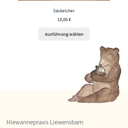
Säckelcher
10,00
€
Dieses
Ausführung wählen
Produkt
weist
mehrere
Varianten
auf.
Die
Optionen
können
auf
der
Produktseite
gewählt
Hiewannepraxis Liewensbam
werden