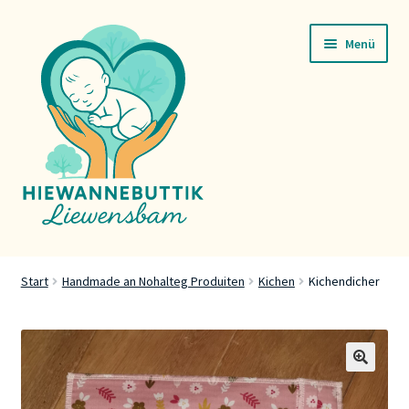
Zur
Zum
Menü
Navigation
Inhalt
springen
springen
Startsäit
Start
Handmade an Nohalteg Produiten
Kichen
Kichendicher
Servicer
Buttik
🔍
Press