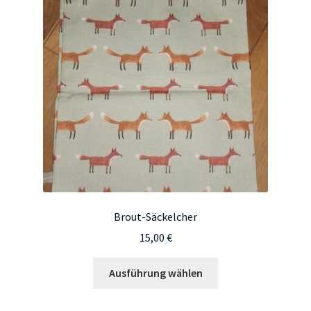
Brout-Säckelcher
15,00
€
Dieses
Ausführung wählen
Produkt
weist