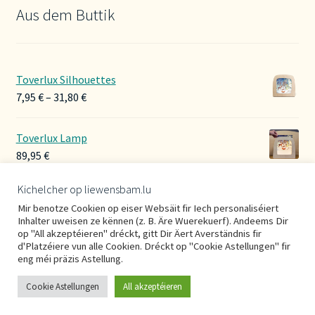
Aus dem Buttik
Toverlux Silhouettes
Preisspanne:
7,95
€
–
31,80
€
7,95 €
bis
Toverlux Lamp
31,80 €
89,95
€
Kichelcher op liewensbam.lu
Hoerbänner Wollwalk
Mir benotze Cookien op eiser Websäit fir Iech personaliséiert
29,00
€
Inhalter uweisen ze kënnen (z. B. Äre Wuerekuerf). Andeems Dir
op "All akzeptéieren" dréckt, gitt Dir Äert Averständnis fir
d'Platzéiere vun alle Cookien. Dréckt op "Cookie Astellungen" fir
eng méi präzis Astellung.
Cookie Astellungen
All akzeptéieren
0
Suche
Suchen