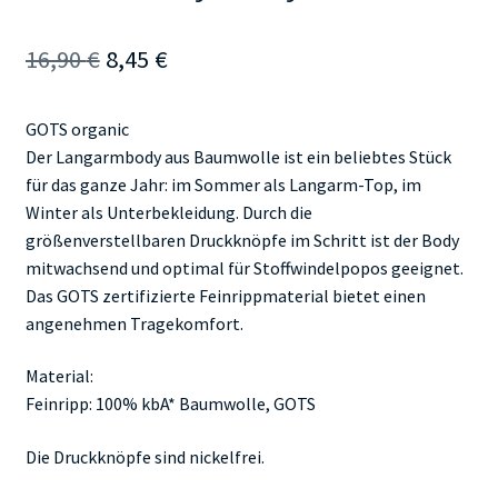
Ursprünglicher
Aktueller
16,90
€
8,45
€
Preis
Preis
GOTS organic
war:
ist:
Der Langarmbody aus Baumwolle ist ein beliebtes Stück
16,90 €
8,45 €.
für das ganze Jahr: im Sommer als Langarm-Top, im
Winter als Unterbekleidung. Durch die
größenverstellbaren Druckknöpfe im Schritt ist der Body
mitwachsend und optimal für Stoffwindelpopos geeignet.
Das GOTS zertifizierte Feinrippmaterial bietet einen
angenehmen Tragekomfort.
Material:
Feinripp: 100% kbA* Baumwolle, GOTS
Die Druckknöpfe sind nickelfrei.