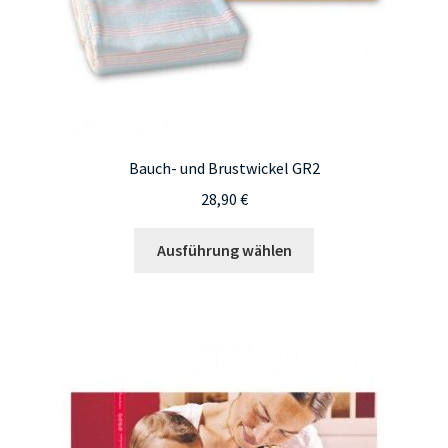
Bauch- und Brustwickel GR2
28,90
€
Dieses
Ausführung wählen
Produkt
weist
mehrere
Varianten
auf.
Die
Optionen
können