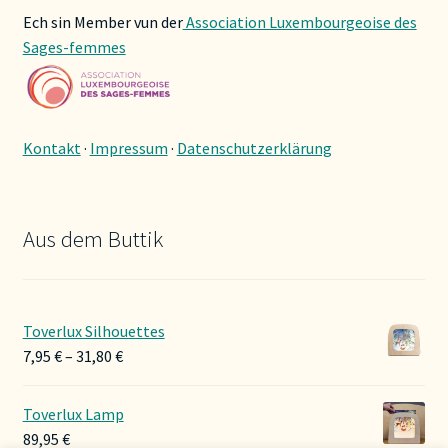
Ech sin Member vun der
Association Luxembourgeoise des
Sages-femmes
Kontakt
·
Impressum
·
Datenschutzerklärung
Aus dem Buttik
Toverlux Silhouettes
Preisspanne:
7,95
€
–
31,80
€
7,95 €
bis
Toverlux Lamp
31,80 €
89,95
€