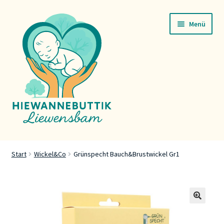
Zur
Zum
Menü
Navigation
Inhalt
springen
springen
Startsäit
Start
Wickel&Co
Grünspecht Bauch&Brustwickel Gr1
Servicer
Buttik
🔍
Press