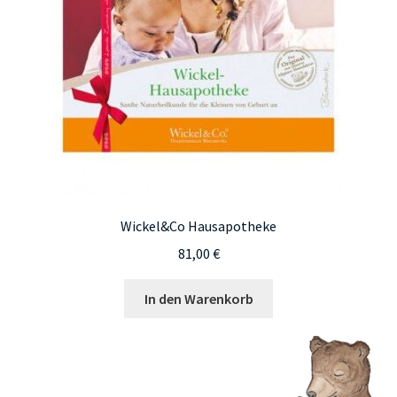
auf
der
Produktseite
gewählt
werden
Wickel&Co Hausapotheke
81,00
€
In den Warenkorb