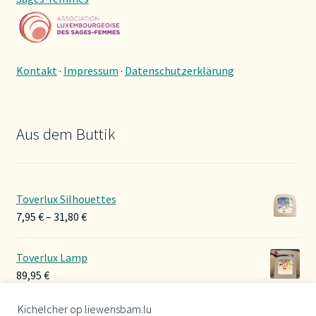
Kontakt
·
Impressum
·
Datenschutzerklärung
Aus dem Buttik
Toverlux Silhouettes
Preisspanne:
7,95
€
–
31,80
€
7,95 €
bis
Toverlux Lamp
31,80 €
89,95
€
Kichelcher op liewensbam.lu