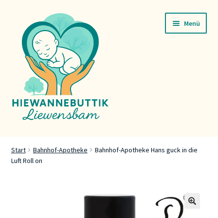
Zur
Zum
Menü
Navigation
Inhalt
springen
springen
Startsäit
Start
Bahnhof-Apotheke
Bahnhof-Apotheke Hans guck in die
Luft Roll on
Servicer
Buttik
Press
🔍