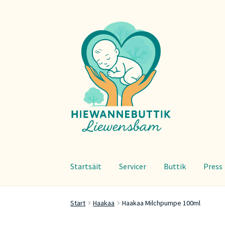
Zur
Zum
Navigation
Inhalt
springen
springen
Startsäit
Servicer
Buttik
Press
Start
Haakaa
Haakaa Milchpumpe 100ml