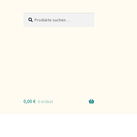
Suche
Suchen
nach:
0,00
€
0 Artikel