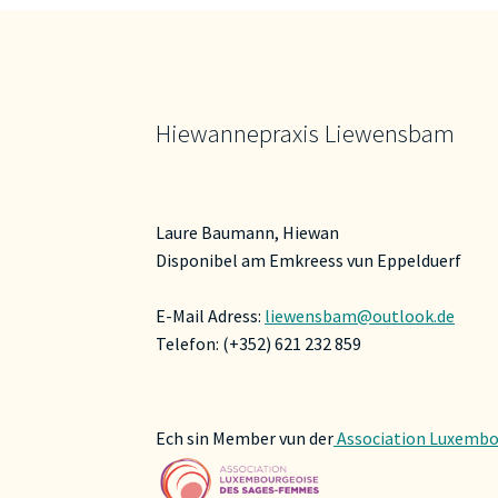
Produktsei
gewählt
werden
Hiewannepraxis Liewensbam
Laure Baumann, Hiewan
Disponibel am Emkreess vun Eppelduerf
E-Mail Adress:
liewensbam@outlook.de
Telefon: (+352) 621 232 859
Ech sin Member vun der
Association Luxembo