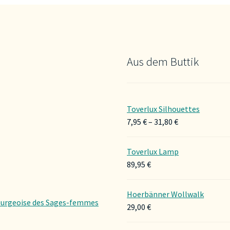
te
Aus dem Buttik
Toverlux Silhouettes
Preisspanne:
7,95
€
–
31,80
€
7,95 €
bis
Toverlux Lamp
31,80 €
89,95
€
Hoerbänner Wollwalk
urgeoise des Sages-femmes
29,00
€