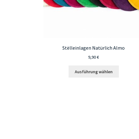
Stëlleinlagen Natürlich Almo
9,90
€
Dieses
Ausführung wählen
Produkt
weist
mehrere
Varianten
auf.
Die
Optionen
können
auf
der