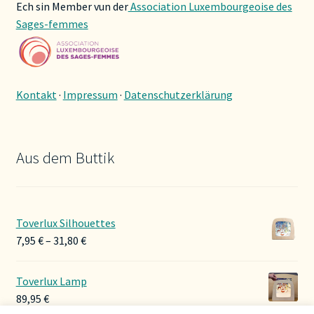
Ech sin Member vun der
Association Luxembourgeoise des
Sages-femmes
Kontakt
·
Impressum
·
Datenschutzerklärung
Aus dem Buttik
Toverlux Silhouettes
Preisspanne:
7,95
€
–
31,80
€
7,95 €
bis
Toverlux Lamp
31,80 €
89,95
€