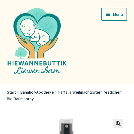
Zur
Zum
Menü
Navigation
Inhalt
springen
springen
Startsäit
Start
Bahnhof-Apotheke
Farfalla Weihnachtsstern festlicher
Bio-Raumspray
Servicer
Buttik
Press
🔍