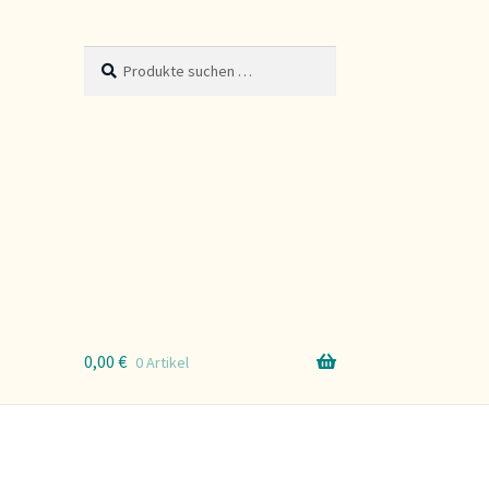
Suche
Suchen
nach:
0,00
€
0 Artikel