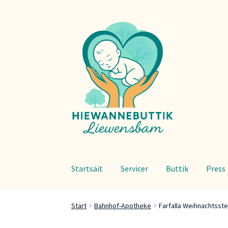
Zur
Zum
Navigation
Inhalt
springen
springen
Startsäit
Servicer
Buttik
Press
Start
Bahnhof-Apotheke
Farfalla Weihnachtsst