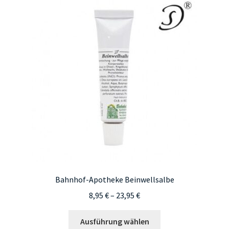
Bahnhof-Apotheke Beinwellsalbe
Preisspanne:
8,95
€
–
23,95
€
8,95 €
Dieses
bis
Ausführung wählen
Produkt