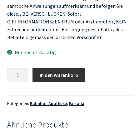
sämtliche Anweisungen aufmerksam und befolgen Sie
diese. , BEI VERSCHLUCKEN: Sofort
GIFTINFORMATIONSZENTRUM oder Arzt anrufen., KEIN
Erbrechen herbeiführen., Entsorgung des Inhalts / des
Behälters gemäss den örtlichen Vorschriften.
Nur noch 2 vorrätig
Farfalla
In den Warenkorb
Sei
erfrischt
Aromamischung
Atmosphere
Kategorien:
Bahnhof-Apotheke
,
Farfalla
Menge
Ähnliche Produkte