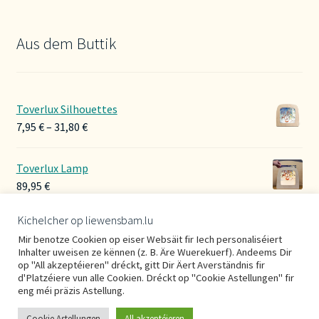
Aus dem Buttik
Toverlux Silhouettes
Preisspanne:
7,95
€
–
31,80
€
7,95 €
bis
Toverlux Lamp
31,80 €
89,95
€
Kichelcher op liewensbam.lu
Hoerbänner Wollwalk
Mir benotze Cookien op eiser Websäit fir Iech personaliséiert
29,00
€
Inhalter uweisen ze kënnen (z. B. Äre Wuerekuerf). Andeems Dir
op "All akzeptéieren" dréckt, gitt Dir Äert Averständnis fir
d'Platzéiere vun alle Cookien. Dréckt op "Cookie Astellungen" fir
eng méi präzis Astellung.
Cookie Astellungen
All akzeptéieren