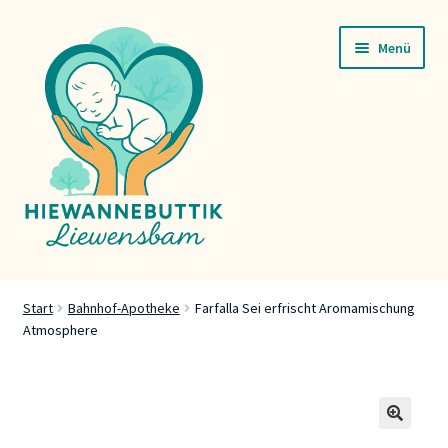
Zur
Zum
Menü
Navigation
Inhalt
springen
springen
Startsäit
Start
Bahnhof-Apotheke
Farfalla Sei erfrischt Aromamischung
Atmosphere
Servicer
Buttik
Press
🔍