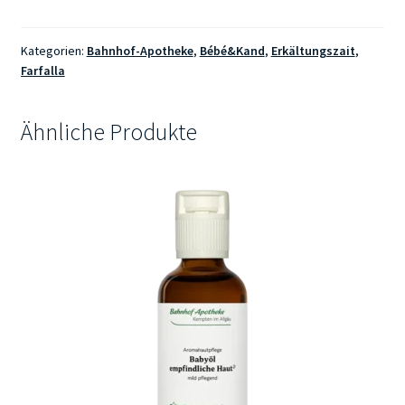
Wohlseinbalsam
30ml
Menge
Kategorien:
Bahnhof-Apotheke
,
Bébé&Kand
,
Erkältungszait
,
Farfalla
Ähnliche Produkte