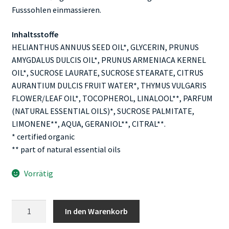
Fusssohlen einmassieren.
Inhaltsstoffe
HELIANTHUS ANNUUS SEED OIL*, GLYCERIN, PRUNUS
AMYGDALUS DULCIS OIL*, PRUNUS ARMENIACA KERNEL
OIL*, SUCROSE LAURATE, SUCROSE STEARATE, CITRUS
AURANTIUM DULCIS FRUIT WATER*, THYMUS VULGARIS
FLOWER/LEAF OIL*, TOCOPHEROL, LINALOOL**, PARFUM
(NATURAL ESSENTIAL OILS)*, SUCROSE PALMITATE,
LIMONENE**, AQUA, GERANIOL**, CITRAL**.
* certified organic
** part of natural essential oils
Vorrätig
Farfalla
In den Warenkorb
Baby