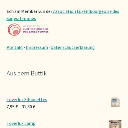
Ech sin Member vun der
Association Luxembourgeoise des
Sages-femmes
Kontakt
·
Impressum
·
Datenschutzerklärung
Aus dem Buttik
Toverlux Silhouettes
Preisspanne:
7,95
€
–
31,80
€
7,95 €
bis
Toverlux Lamp
31,80 €