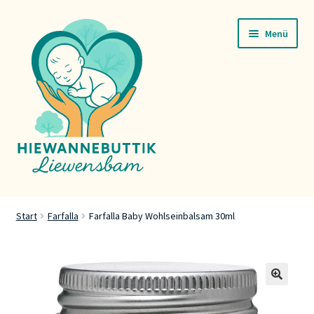
Zur
Zum
Menü
Navigation
Inhalt
springen
springen
Startsäit
Start
Farfalla
Farfalla Baby Wohlseinbalsam 30ml
Servicer
Buttik
🔍
Press