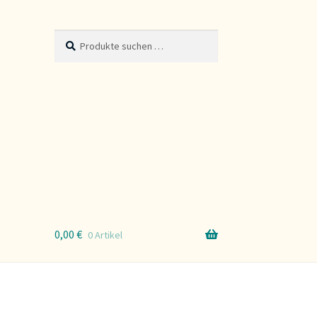
Suche
Suchen
nach:
0,00
€
0 Artikel