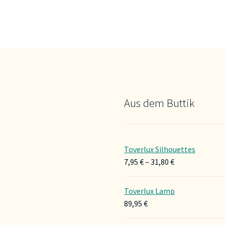
Aus dem Buttik
Toverlux Silhouettes
Preisspanne:
7,95
€
–
31,80
€
7,95 €
bis
Toverlux Lamp
31,80 €
89,95
€