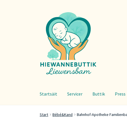
Zur
Zum
Navigation
Inhalt
springen
springen
Startsäit
Servicer
Buttik
Press
Start
Bébé&Kand
Bahnhof-Apotheke Familienb