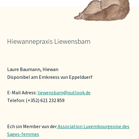
können
auf
der
Produktseite
gewählt
Hiewannepraxis Liewensbam
werden
Laure Baumann, Hiewan
Disponibel am Emkreess vun Eppelduerf
E-Mail Adress:
liewensbam@outlook.de
Telefon: (+352) 621 232 859
Ech sin Member vun der
Association Luxembourgeoise des
Sages-femmes