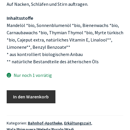
Auf Nacken, Schläfen und Stirn auftragen.
Inhaltsstoffe
Mandelöl *bio, Sonnenblumenöl *bio, Bienenwachs *bio,
Carnaubawachs *bio, Thymian Thymol *bio, Myrte türkisch
*bio, Cajeput extra, natürliches Vitamin E, Linalool**,
Limonene**, Benzyl Benzoate**
* aus kontrolliert biologischem Anbau
** natürliche Bestandteile des ätherischen Öls
Nur noch 1 vorrätig
Primavera
In den Warenkorb
Kopfwohl
Duft
Roll-
on
Kategorien:
Bahnhof-Apotheke
,
Erkältungszait
,
Wala/Primavera/Weleda/Puralp/Wadi
bio