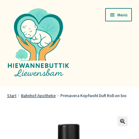
Zur
Zum
Menü
Navigation
Inhalt
springen
springen
Startsäit
Start
Bahnhof-Apotheke
Primavera Kopfwohl Duft Roll-on bio
Servicer
Buttik
🔍
Press