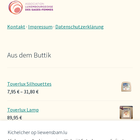
Kontakt
·
Impressum
·
Datenschutzerklärung
Aus dem Buttik
Toverlux Silhouettes
Preisspanne:
7,95
€
–
31,80
€
7,95 €
bis
Toverlux Lamp
31,80 €
89,95
€
Kichelcher op liewensbam.lu
Hoerbänner Wollwalk