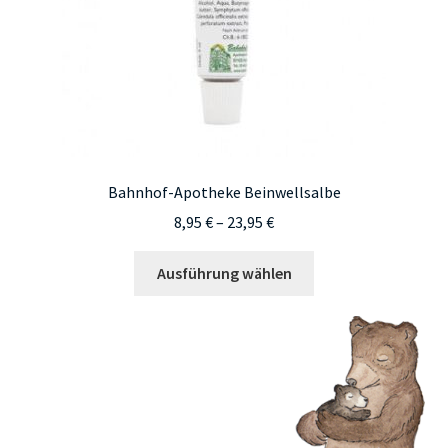
Bahnhof-Apotheke Beinwellsalbe
Preisspanne:
8,95
€
–
23,95
€
8,95 €
Dieses
bis
Ausführung wählen
Produkt
23,95 €
weist
mehrere
Varianten
auf.
Die
Optionen