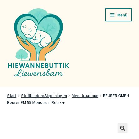
Zur
Zum
Menü
Navigation
Inhalt
springen
springen
Startsäit
Start
Stoffbinden/Slipeinlagen
Menstruatioun
BEURER GMBH
Beurer EM 55 Menstrual Relax +
Servicer
Buttik
Press
🔍