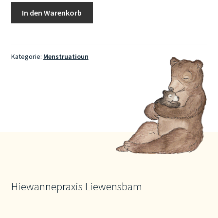
BEURER
In den Warenkorb
GMBH
Beurer
EM
55
Kategorie:
Menstruatioun
Menstrual
Relax
+
Menge
Hiewannepraxis Liewensbam