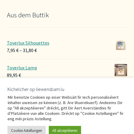
Aus dem Buttik
Toverlux Silhouettes
Preisspanne:
7,95
€
–
31,80
€
7,95 €
bis
Toverlux Lamp
31,80 €
89,95
€
Kichelcher op liewensbam.lu
Hoerbänner Wollwalk
Mir benotze Cookien op eiser Websäit fir Iech personaliséiert
29,00
€
Inhalter uweisen ze kënnen (z. B. Äre Wuerekuerf). Andeems Dir
op "All akzeptéieren" dréckt, gitt Dir Äert Averständnis fir
d'Platzéiere vun alle Cookien. Dréckt op "Cookie Astellungen" fir
eng méi präzis Astellung.
Cookie Astellungen
All akzeptéieren
0