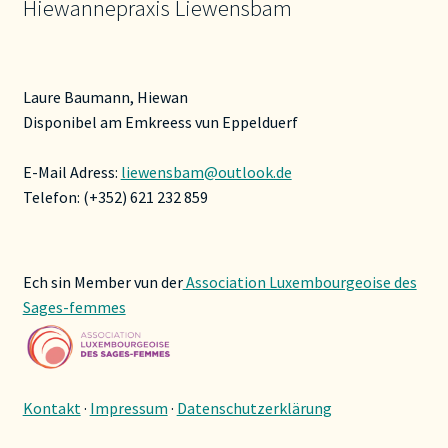
Hiewannepraxis Liewensbam
Laure Baumann, Hiewan
Disponibel am Emkreess vun Eppelduerf
E-Mail Adress:
liewensbam@outlook.de
Telefon: (+352) 621 232 859
Ech sin Member vun der
Association Luxembourgeoise des
Sages-femmes
Kontakt
·
Impressum
·
Datenschutzerklärung