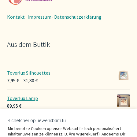
Kontakt
·
Impressum
·
Datenschutzerklärung
Aus dem Buttik
Toverlux Silhouettes
Preisspanne:
7,95
€
–
31,80
€
7,95 €
bis
Toverlux Lamp
31,80 €
89,95
€
Kichelcher op liewensbam.lu
Hoerbänner Wollwalk
Mir benotze Cookien op eiser Websäit fir Iech personaliséiert
29,00
€
Inhalter uweisen ze kënnen (z. B. Äre Wuerekuerf). Andeems Dir