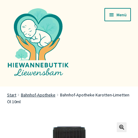
Zur
Zum
Menü
Navigation
Inhalt
springen
springen
Startsäit
Start
Bahnhof-Apotheke
Bahnhof-Apotheke Karotten-Limetten
Öl 10ml
Servicer
Buttik
Press
🔍