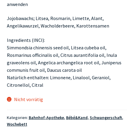
anwenden
Jojobawachs; Litsea, Rosmarin, Limette, Alant,
Angelikawurzel, Wacholderbeere, Karottensamen
Ingredients (INCI):
Simmondsia chinensis seed oil, Litsea cubeba oil,
Rosmarinus officinalis oil, Citrus aurantifolia oil, Inula
graveolens oil, Angelica archangelica root oil, Juniperus
communis fruit oil, Daucus carota oil
Natürlich enthalten: Limonene, Linalool, Geraniol,
Citronellol, Citral
Nicht vorrätig
Kategorien:
Bahnhof-Apotheke
,
Bébé&Kand
,
Schwangerschaft
,
Wochebett