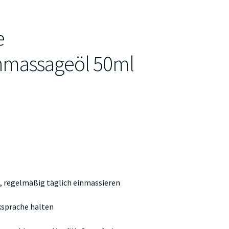
e
massageöl 50ml
e, regelmäßig täglich einmassieren
ksprache halten