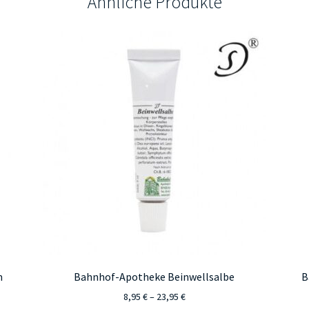
Ähnliche Produkte
m
Bahnhof-Apotheke Beinwellsalbe
B
Preisspanne:
8,95
€
–
23,95
€