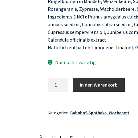
Ringelblumen in Mandel-, Weizenkeim-, So
Rosengeranie, Zypresse, Wacholderbeere,
Ingredients (INCI): Prunus amygdalus dulcis
annuus seed oil, Cannabis sativa seed oil, C
Cupressus sempervirens oil, Juniperus commu
Calendula officinalis extract
Natürlich enthalten: Limonene, Linalool, Ge
Nur noch 2 vorrätig
Bahnhof-
In den Warenkorb
Apotheke
Wochenbettbauchmassageöl
50ml
Menge
Kategorien:
Bahnhof-Apotheke
,
Wochebett