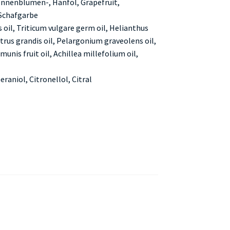
nnenblumen-, Hanföl, Grapefruit,
 Schafgarbe
 oil, Triticum vulgare germ oil, Helianthus
itrus grandis oil, Pelargonium graveolens oil,
nis fruit oil, Achillea millefolium oil,
raniol, Citronellol, Citral