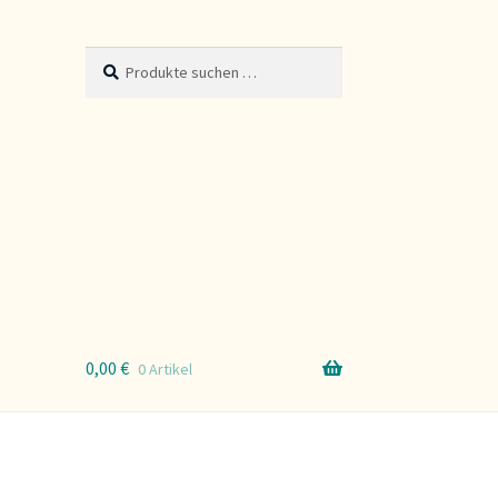
Suche
Suchen
nach:
0,00
€
0 Artikel