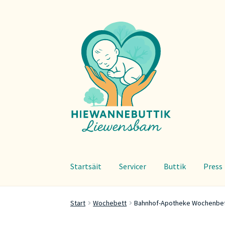
Zur
Zum
Navigation
Inhalt
springen
springen
Startsäit
Servicer
Buttik
Press
Start
Wochebett
Bahnhof-Apotheke Wochenbe