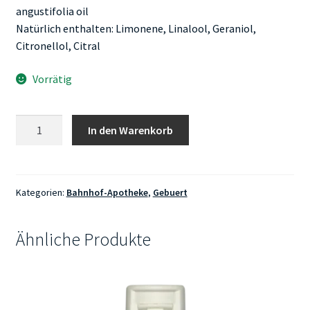
angustifolia oil
Natürlich enthalten: Limonene, Linalool, Geraniol,
Citronellol, Citral
Vorrätig
Bahnhof-
In den Warenkorb
Apotheke
Hallo-
Wach
Hautspray
Kategorien:
Bahnhof-Apotheke
,
Gebuert
50ml
Menge
Ähnliche Produkte