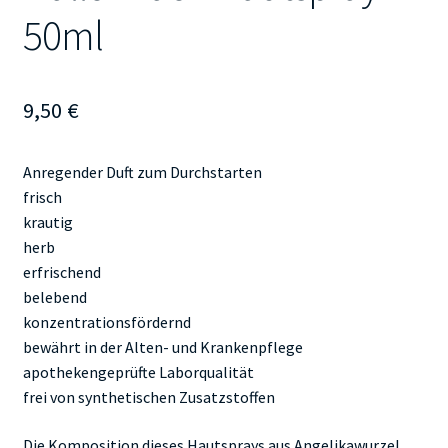
50ml
9,50
€
Anregender Duft zum Durchstarten
frisch
krautig
herb
erfrischend
belebend
konzentrationsfördernd
bewährt in der Alten- und Krankenpflege
apothekengeprüfte Laborqualität
frei von synthetischen Zusatzstoffen
Die Komposition dieses Hautsprays aus Angelikawurzel,