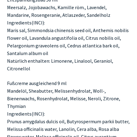
Meersalz, Jojobawachs, Kamille röm., Lavendel,
Mandarine, Rosengeranie, Atlaszeder, Sandelholz
Ingredients(INCI):
Maris sal, Simmondsia chinensis seed oil, Anthemis nobilis
flower oil, Lavandula angustifolia oil, Citrus nobilis oil,
Pelargonium graveolens oil, Cedrus atlantica bark oil,
Santalum album oil
Natürlich enthalten: Limonene, Linalool, Geraniol,
Citronellol
Fußcreme ausgleichend 9 ml
Mandelöl, Sheabutter, Melissenhydrolat, Woll-,
Bienenwachs, Rosenhydrolat, Melisse, Neroli, Zitrone,
Thymian
Ingredients(INCI):
Prunus amygdalus dulcis oil, Butyrospermum parkii butter,
Melissa officinalis water, Lanolin, Cera alba, Rosa alba
flower water, Melissa officinalis oil, Citrus aurantium