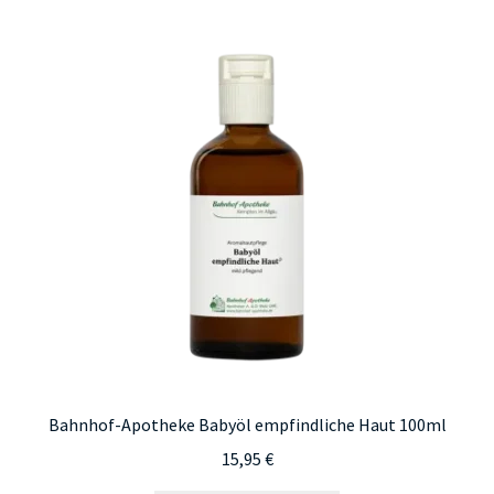
Varianten
auf.
Die
Optionen
können
auf
der
Produktseite
gewählt
werden
Bahnhof-Apotheke Babyöl empfindliche Haut 100ml
15,95
€