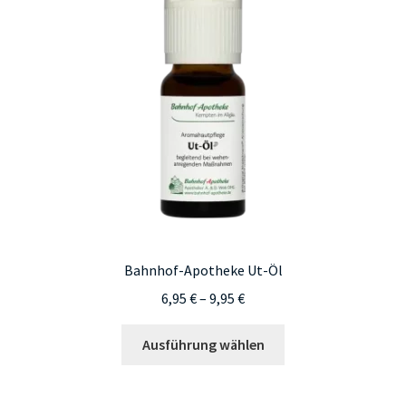
Bahnhof-Apotheke Ut-Öl
Preisspanne:
6,95
€
–
9,95
€
6,95 €
Dieses
bis
Ausführung wählen
Produkt
9,95 €
weist
mehrere