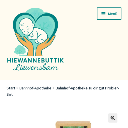
Zur
Zum
Menü
Navigation
Inhalt
springen
springen
Startsäit
Start
Bahnhof-Apotheke
Bahnhof-Apotheke Tu dir gut Probier-
Set
Servicer
Buttik
Press
🔍