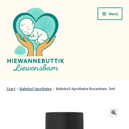
Zur
Zum
Menü
Navigation
Inhalt
springen
springen
Startsäit
Start
Bahnhof-Apotheke
Bahnhof-Apotheke Rosenhain. 5ml
Servicer
Buttik
🔍
Press