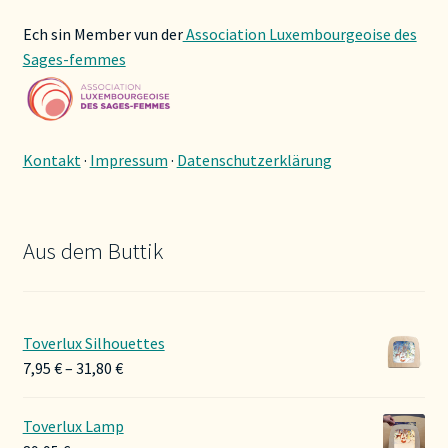
Ech sin Member vun der
Association Luxembourgeoise des
Sages-femmes
Kontakt
·
Impressum
·
Datenschutzerklärung
Aus dem Buttik
Toverlux Silhouettes
Preisspanne:
7,95
€
–
31,80
€
7,95 €
bis
Toverlux Lamp
31,80 €