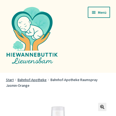
Zur
Zum
Menü
Navigation
Inhalt
springen
springen
Startsäit
Start
Bahnhof-Apotheke
Bahnhof-Apotheke Raumspray
Jasmin-Orange
Servicer
Buttik
Press
🔍