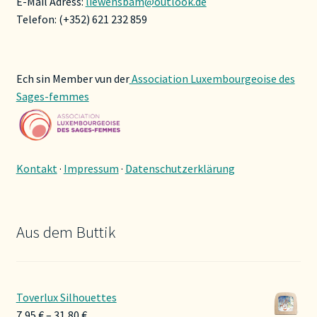
E-Mail Adress:
liewensbam@outlook.de
Telefon: (+352) 621 232 859
Ech sin Member vun der
Association Luxembourgeoise des
Sages-femmes
Kontakt
·
Impressum
·
Datenschutzerklärung
Aus dem Buttik
Toverlux Silhouettes
Preisspanne:
7,95
€
–
31,80
€