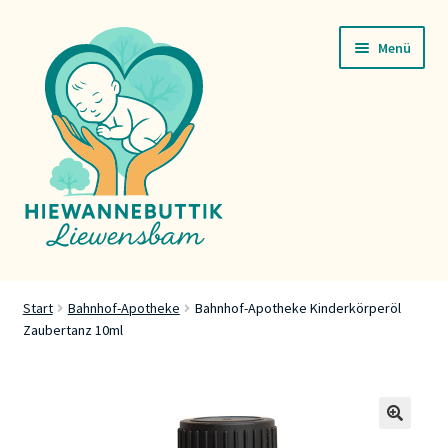
Zur
Zum
Menü
Navigation
Inhalt
springen
springen
Startsäit
Start
Bahnhof-Apotheke
Bahnhof-Apotheke Kinderkörperöl
Zaubertanz 10ml
Servicer
Buttik
Press
🔍