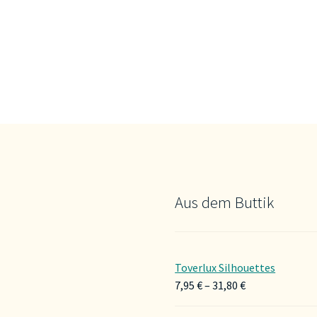
Aus dem Buttik
Toverlux Silhouettes
Preisspanne:
7,95
€
–
31,80
€
7,95 €