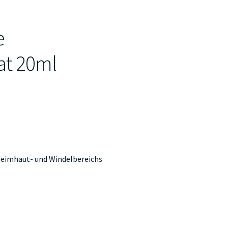
e
at 20ml
hleimhaut- und Windelbereichs