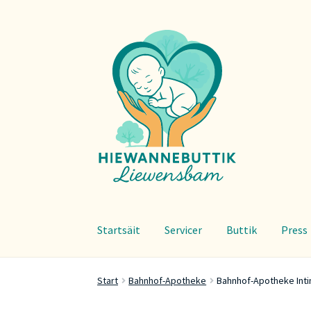
Zur
Zum
Navigation
Inhalt
springen
springen
Startsäit
Servicer
Buttik
Press
Start
Bahnhof-Apotheke
Bahnhof-Apotheke Inti