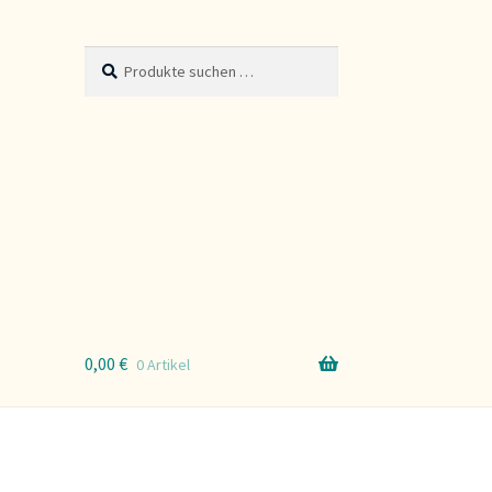
Suche
Suchen
nach:
0,00
€
0 Artikel