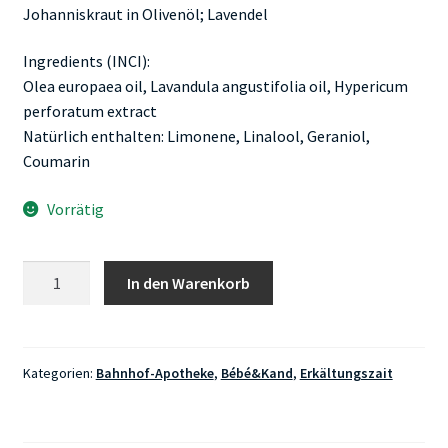
Johanniskraut in Olivenöl; Lavendel
Ingredients (INCI):
Olea europaea oil, Lavandula angustifolia oil, Hypericum
perforatum extract
Natürlich enthalten: Limonene, Linalool, Geraniol,
Coumarin
Vorrätig
Bahnhof-
In den Warenkorb
Apotheke
Johanniskraut-
Lavendelöl
10ml
Kategorien:
Bahnhof-Apotheke
,
Bébé&Kand
,
Erkältungszait
Menge