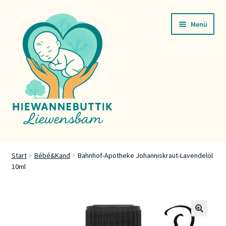
Zur
Zum
Menü
Navigation
Inhalt
springen
springen
Startsäit
Start
Bébé&Kand
Bahnhof-Apotheke Johanniskraut-Lavendelöl
10ml
Servicer
Buttik
Press
🔍