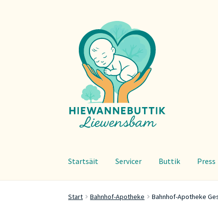
Zur
Zum
Navigation
Inhalt
springen
springen
Startsäit
Servicer
Buttik
Press
Start
Bahnhof-Apotheke
Bahnhof-Apotheke Ge