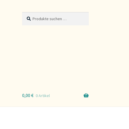
Suche
Suchen
nach:
0,00
€
0 Artikel