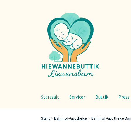
Zur
Zum
Navigation
Inhalt
springen
springen
Startsäit
Servicer
Buttik
Press
Start
Bahnhof-Apotheke
Bahnhof-Apotheke Da