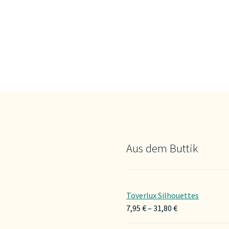
Aus dem Buttik
Toverlux Silhouettes
Preisspanne:
7,95
€
–
31,80
€
7,95 €