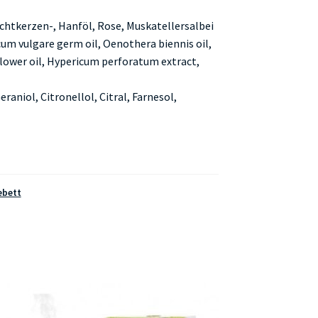
chtkerzen-, Hanföl, Rose, Muskatellersalbei
icum vulgare germ oil, Oenothera biennis oil,
flower oil, Hypericum perforatum extract,
raniol, Citronellol, Citral, Farnesol,
bett