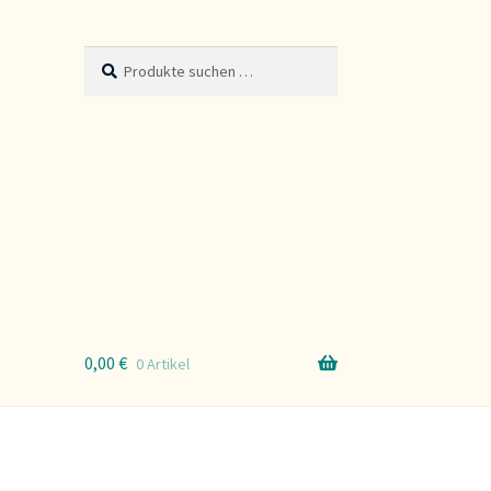
Suche
Suchen
nach:
0,00
€
0 Artikel