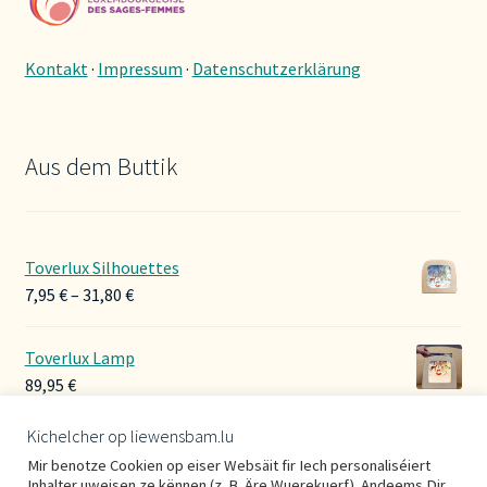
Kontakt
·
Impressum
·
Datenschutzerklärung
Aus dem Buttik
Toverlux Silhouettes
Preisspanne:
7,95
€
–
31,80
€
7,95 €
bis
Toverlux Lamp
31,80 €
89,95
€
Kichelcher op liewensbam.lu
Hoerbänner Wollwalk
Mir benotze Cookien op eiser Websäit fir Iech personaliséiert
29,00
€
Inhalter uweisen ze kënnen (z. B. Äre Wuerekuerf). Andeems Dir