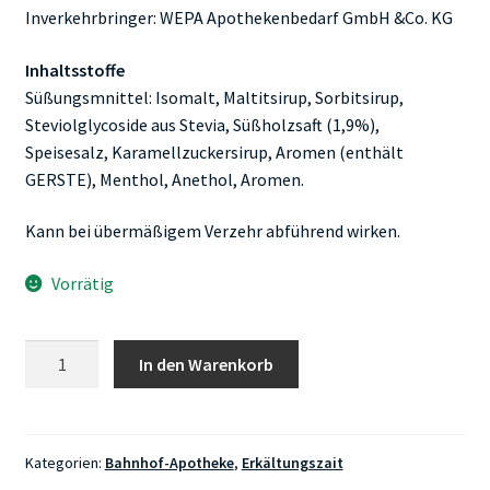
Inverkehrbringer: WEPA Apothekenbedarf GmbH &Co. KG
Inhaltsstoffe
Süßungsmnittel: Isomalt, Maltitsirup, Sorbitsirup,
Steviolglycoside aus Stevia, Süßholzsaft (1,9%),
Speisesalz, Karamellzuckersirup, Aromen (enthält
GERSTE), Menthol, Anethol, Aromen.
Kann bei übermäßigem Verzehr abführend wirken.
Vorrätig
Bahnhof-
In den Warenkorb
Apotheke
Hustenbonbons
zuckerfrei
Menge
Kategorien:
Bahnhof-Apotheke
,
Erkältungszait