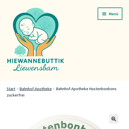
Zur
Zum
Menü
Navigation
Inhalt
springen
springen
Startsäit
Start
Bahnhof-Apotheke
Bahnhof-Apotheke Hustenbonbons
zuckerfrei
Servicer
Buttik
Press
🔍