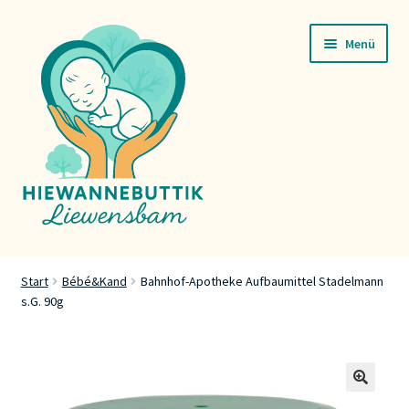
Zur
Zum
Menü
Navigation
Inhalt
springen
springen
Startsäit
Start
Bébé&Kand
Bahnhof-Apotheke Aufbaumittel Stadelmann
s.G. 90g
Servicer
Buttik
Press
🔍