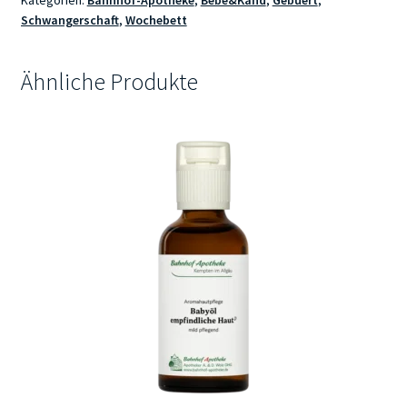
Kategorien:
Bahnhof-Apotheke
,
Bébé&Kand
,
Gebuert
,
Schwangerschaft
,
Wochebett
Ähnliche Produkte