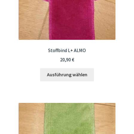
gewählt
werden
Stoffbind L+ ALMO
20,90
€
Dieses
Ausführung wählen
Produkt
weist
mehrere
Varianten
auf.
Die
Optionen
können