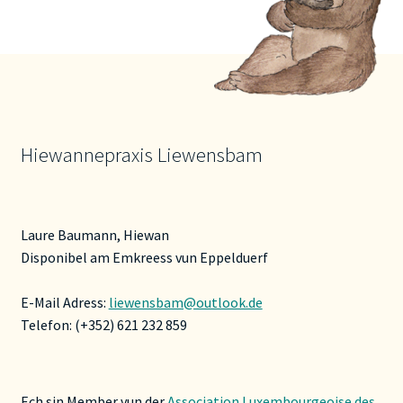
gewählt
werden
Hiewannepraxis Liewensbam
Laure Baumann, Hiewan
Disponibel am Emkreess vun Eppelduerf
E-Mail Adress:
liewensbam@outlook.de
Telefon: (+352) 621 232 859
Ech sin Member vun der
Association Luxembourgeoise des