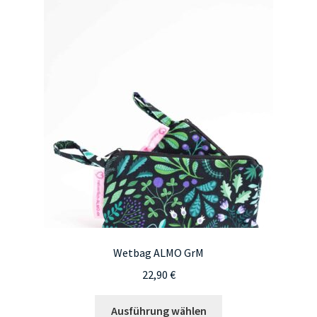
auf.
Die
Optionen
können
auf
der
Produktseite
gewählt
werden
Wetbag ALMO GrM
22,90
€
Dieses
Ausführung wählen