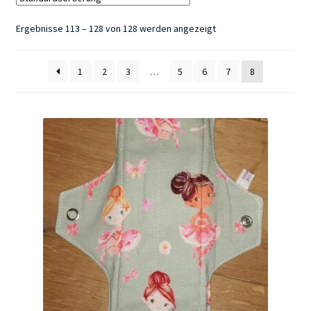
Ergebnisse 113 – 128 von 128 werden angezeigt
Kontakt
1
2
3
…
5
6
7
8