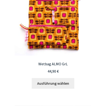
Wetbag ALMO GrL
44,90
€
Dieses
Ausführung wählen
Produkt
weist
mehrere
Varianten