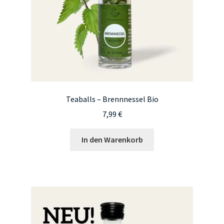
Produktseite
gewählt
werden
Teaballs – Brennnessel Bio
7,99
€
In den Warenkorb