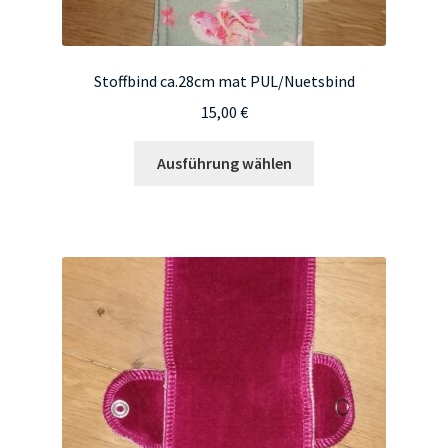
Stoffbind ca.28cm mat PUL/Nuetsbind
15,00
€
Dieses
Ausführung wählen
Produkt
weist
mehrere
Varianten
auf.
Die
Optionen
können
auf
der
Produktseite