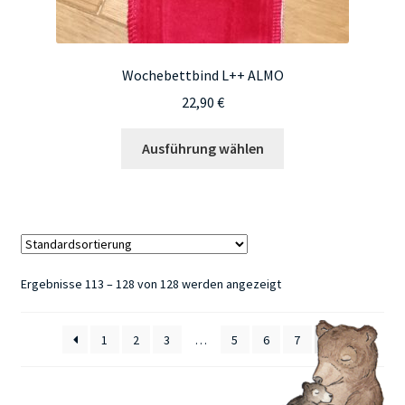
Wochebettbind L++ ALMO
22,90
€
Dieses
Ausführung wählen
Produkt
weist
mehrere
Varianten
auf.
Die
Ergebnisse 113 – 128 von 128 werden angezeigt
Optionen
können
1
2
3
…
5
6
7
8
auf
der
Produktseite