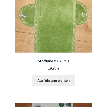
auf
der
Produktseite
gewählt
werden
Stoffbind M+ ALMO
19,90
€
Dieses
Ausführung wählen
Produkt
weist
mehrere
Varianten