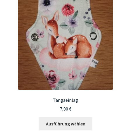
auf.
Die
Optionen
können
auf
der
Produktseite
gewählt
werden
Tangaeinlag
7,00
€
Dieses
Ausführung wählen
Produkt