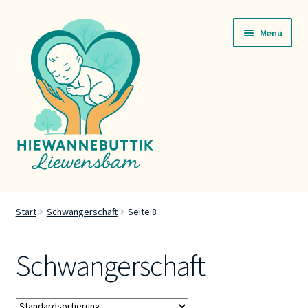
Zur
Zum
Menü
Navigation
Inhalt
springen
springen
Startsäit
Start
Schwangerschaft
Seite 8
Servicer
Schwangerschaft
Buttik
Press