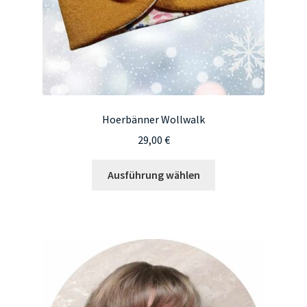
gewählt
werden
Hoerbänner Wollwalk
29,00
€
Dieses
Ausführung wählen
Produkt
weist
mehrere
Varianten
auf.
Die
Optionen
können