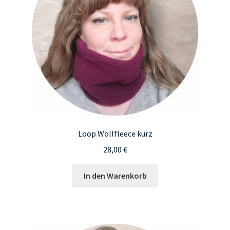
auf
der
Produktseite
gewählt
werden
Loop Wollfleece kurz
28,00
€
In den Warenkorb