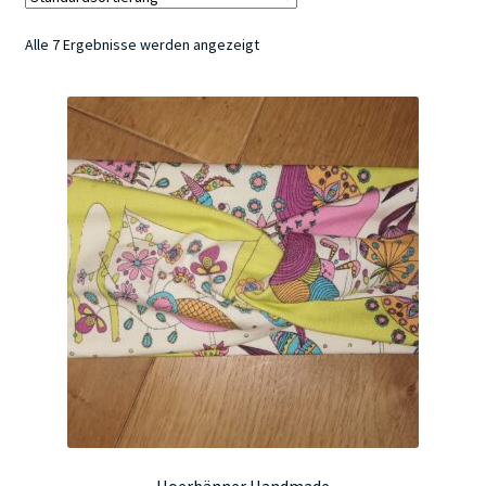
Alle 7 Ergebnisse werden angezeigt
Kontakt
Hoerbänner Handmade