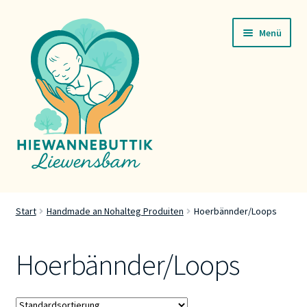
Zur
Zum
Menü
Navigation
Inhalt
springen
springen
Startsäit
Start
Handmade an Nohalteg Produiten
Hoerbännder/Loops
Servicer
Hoerbännder/Loops
Buttik
Press