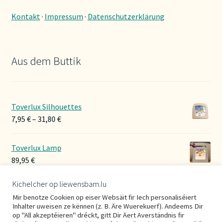
Kontakt
·
Impressum
·
Datenschutzerklärung
Aus dem Buttik
Toverlux Silhouettes
Preisspanne:
7,95
€
–
31,80
€
7,95 €
bis
Toverlux Lamp
31,80 €
89,95
€
Kichelcher op liewensbam.lu
Hoerbänner Wollwalk
Mir benotze Cookien op eiser Websäit fir Iech personaliséiert
29,00
€
Inhalter uweisen ze kënnen (z. B. Äre Wuerekuerf). Andeems Dir
op "All akzeptéieren" dréckt, gitt Dir Äert Averständnis fir