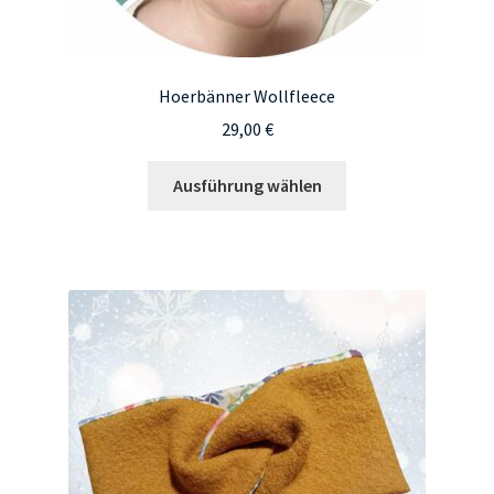
Hoerbänner Wollfleece
29,00
€
Dieses
Ausführung wählen
Produkt
weist
mehrere
Varianten
auf.
Die
Optionen
können
auf
der
Produktseite