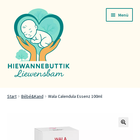
Zur
Zum
Menü
Navigation
Inhalt
springen
springen
Startsäit
Start
Bébé&Kand
Wala Calendula Essenz 100ml
Servicer
Buttik
🔍
Press