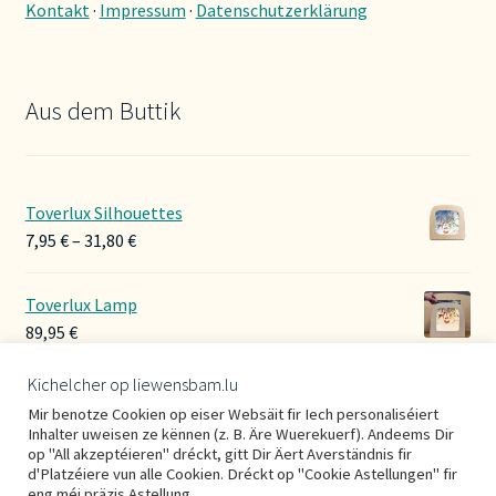
Kontakt
·
Impressum
·
Datenschutzerklärung
Aus dem Buttik
Toverlux Silhouettes
Preisspanne:
7,95
€
–
31,80
€
7,95 €
bis
Toverlux Lamp
31,80 €
89,95
€
Kichelcher op liewensbam.lu
Hoerbänner Wollwalk
Mir benotze Cookien op eiser Websäit fir Iech personaliséiert
29,00
€
Inhalter uweisen ze kënnen (z. B. Äre Wuerekuerf). Andeems Dir
op "All akzeptéieren" dréckt, gitt Dir Äert Averständnis fir
d'Platzéiere vun alle Cookien. Dréckt op "Cookie Astellungen" fir
eng méi präzis Astellung.