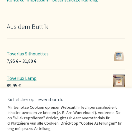
Aus dem Buttik
Toverlux Silhouettes
Preisspanne:
7,95
€
–
31,80
€
7,95 €
bis
Toverlux Lamp
31,80 €
89,95
€
Kichelcher op liewensbam.lu
Hoerbänner Wollwalk
Mir benotze Cookien op eiser Websäit fir Iech personaliséiert
29,00
€
Inhalter uweisen ze kënnen (z. B. Äre Wuerekuerf). Andeems Dir
op "All akzeptéieren" dréckt, gitt Dir Äert Averständnis fir
d'Platzéiere vun alle Cookien. Dréckt op "Cookie Astellungen" fir
eng méi präzis Astellung.