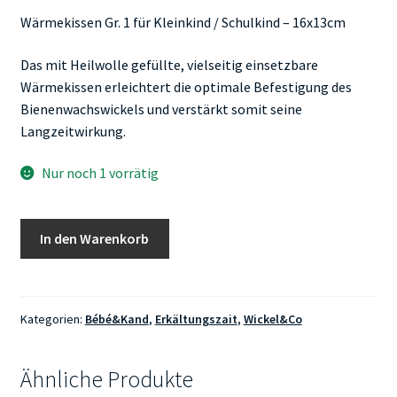
Wärmekissen Gr. 1 für Kleinkind / Schulkind – 16x13cm
Das mit Heilwolle gefüllte, vielseitig einsetzbare
Wärmekissen erleichtert die optimale Befestigung des
Bienenwachswickels und verstärkt somit seine
Langzeitwirkung.
Nur noch 1 vorrätig
Wärmekissen
In den Warenkorb
GR1
Menge
Kategorien:
Bébé&Kand
,
Erkältungszait
,
Wickel&Co
Ähnliche Produkte