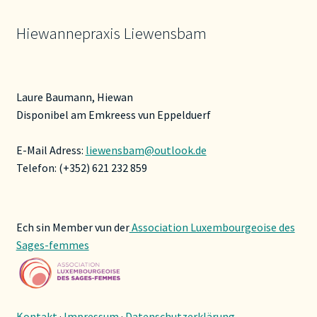
Produktseite
gewählt
Hiewannepraxis Liewensbam
werden
Laure Baumann, Hiewan
Disponibel am Emkreess vun Eppelduerf
E-Mail Adress:
liewensbam@outlook.de
Telefon: (+352) 621 232 859
Ech sin Member vun der
Association Luxembourgeoise des
Sages-femmes
Kontakt
·
Impressum
·
Datenschutzerklärung