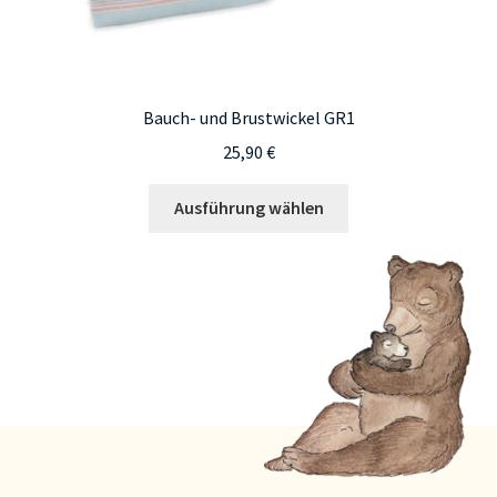
Bauch- und Brustwickel GR1
25,90
€
Dieses
Ausführung wählen
Produkt
weist
mehrere
Varianten
auf.
Die
Optionen
können
auf
der