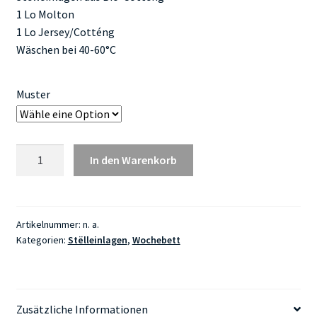
1 Lo Molton
1 Lo Jersey/Cotténg
Wäschen bei 40-60°C
Muster
Stëlleinlagen
In den Warenkorb
Bio-
Cotténg
Menge
Artikelnummer:
n. a.
Kategorien:
Stëlleinlagen
,
Wochebett
Zusätzliche Informationen