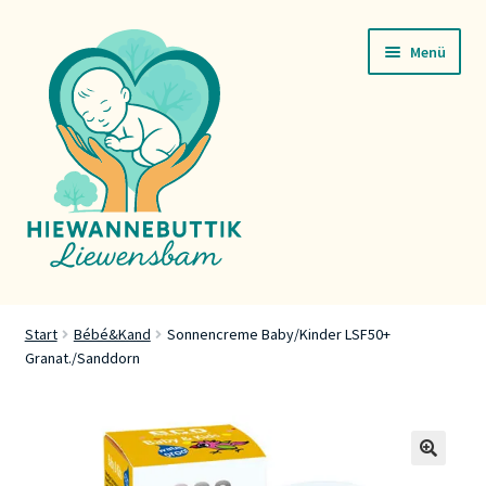
Zur
Zum
Menü
Navigation
Inhalt
springen
springen
Startsäit
Start
Bébé&Kand
Sonnencreme Baby/Kinder LSF50+
Granat./Sanddorn
Servicer
Buttik
Press
🔍