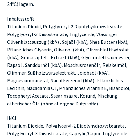
24°C) lagern.
Inhaltsstoffe
Titanium Dioxid, Polyglyceryl-2 Dipolyhydroxystearate,
Polyglyceryl-3 Diisostearate, Triglyceride, Wässriger
Olivenblattauszug (kbA) , Sojaöl (kbA), Shea Butter (kbA),
Pflanzliches Glycerin, Olivenöl (kbA), Olivenblatthydrolat
(kbA), Granatapfel – Extrakt (kbA), Glycerinfettsäureester,
Rapsöl , Sanddornöl (kbA), Moschusrosenöl*, Reiskeimöl,
Glimmer, Süßholzwurzelextrakt, Jojobaöl (kbA),
Magnesiummineral, Nachtkerzenöl (kbA), Pflanzliches
Lecithin, Macadamia Öl , Pflanzliches Vitamin E, Bisabolol,
Tocopheryl Acetate, Stearinsäure, Korund, Mischung
ätherischer Öle (ohne allergene Duftstoffe)
INCI
Titanium Dioxide, Polyglyceryl-2 Dipolyhydroxystearate,
Polyglyceryl-3 Diisostearate, Caprylic/Capric Triglyceride,