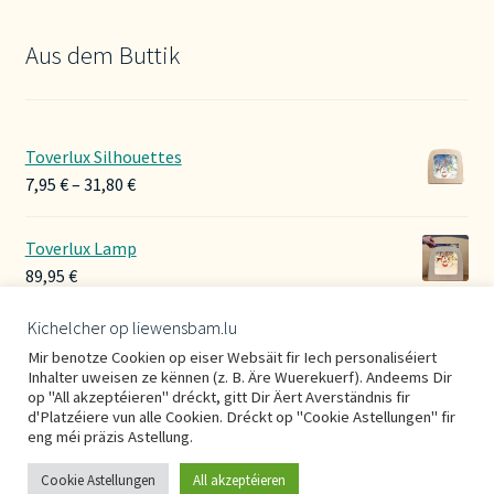
Aus dem Buttik
Toverlux Silhouettes
Preisspanne:
7,95
€
–
31,80
€
7,95 €
bis
Toverlux Lamp
31,80 €
89,95
€
Kichelcher op liewensbam.lu
Hoerbänner Wollwalk
Mir benotze Cookien op eiser Websäit fir Iech personaliséiert
29,00
€
Inhalter uweisen ze kënnen (z. B. Äre Wuerekuerf). Andeems Dir
op "All akzeptéieren" dréckt, gitt Dir Äert Averständnis fir
d'Platzéiere vun alle Cookien. Dréckt op "Cookie Astellungen" fir
eng méi präzis Astellung.
Cookie Astellungen
All akzeptéieren
0