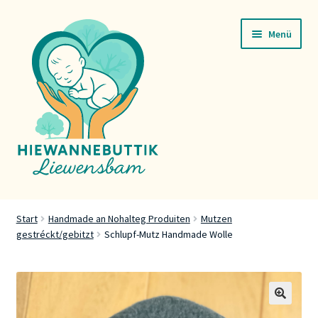
Zur
Zum
Menü
Navigation
Inhalt
springen
springen
Startsäit
Start
Handmade an Nohalteg Produiten
Mutzen
gestréckt/gebitzt
Schlupf-Mutz Handmade Wolle
Servicer
Buttik
Press
🔍