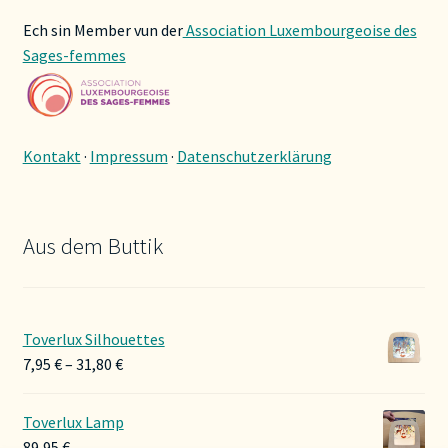
Ech sin Member vun der
Association Luxembourgeoise des
Sages-femmes
Kontakt
·
Impressum
·
Datenschutzerklärung
Aus dem Buttik
Toverlux Silhouettes
Preisspanne:
7,95
€
–
31,80
€
7,95 €
bis
Toverlux Lamp
31,80 €
89,95
€