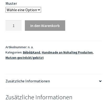
Muster
Schlupf-
In den Warenkorb
Mutz
Handmade
Wolle
Menge
Artikelnummer:
n. a.
Kategorien:
Bébé&Kand
,
Handmade an Nohalteg Produiten
,
Mutzen gestréckt/gebitzt
Zusätzliche Informationen
Zusätzliche Informationen