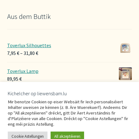
Aus dem Buttik
Toverlux Silhouettes
Preisspanne:
7,95
€
–
31,80
€
7,95 €
bis
Toverlux Lamp
31,80 €
89,95
€
Kichelcher op liewensbam.lu
Hoerbänner Wollwalk
Mir benotze Cookien op eiser Websäit fir Iech personaliséiert
29,00
€
Inhalter uweisen ze kënnen (z. B. Äre Wuerekuerf). Andeems Dir
op "All akzeptéieren" dréckt, gitt Dir Äert Averständnis fir
d'Platzéiere vun alle Cookien. Dréckt op "Cookie Astellungen" fir
eng méi präzis Astellung.
Cookie Astellungen
All akzeptéieren
0