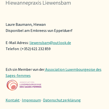
Hiewannepraxis Liewensbam
werden
Laure Baumann, Hiewan
Disponibel am Emkreess vun Eppelduerf
E-Mail Adress:
liewensbam@outlook.de
Telefon: (+352) 621 232 859
Ech sin Member vun der
Association Luxembourgeoise des
Sages-femmes
Kontakt
·
Impressum
·
Datenschutzerklärung