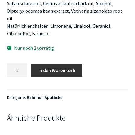
Salvia sclarea oil, Cedrus atlantica bark oil, Alcohol,
Dipteryx odorata bean extract, Vetiveria zizanoides root
oil
Natürlich enthalten: Limonene, Linalool, Geraniol,
Citronellol, Farnesol
Nur noch 2 vorrätig
Bahnhof-
In den Warenkorb
Apotheke
Ruheoase
Naturparfum
Roll-
Kategorie:
Bahnhof-Apotheke
on
Menge
Ähnliche Produkte