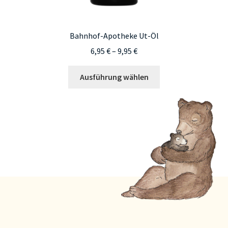
Bahnhof-Apotheke Ut-Öl
Preisspanne:
6,95
€
–
9,95
€
6,95 €
Dieses
bis
Ausführung wählen
Produkt
9,95 €
weist
mehrere
Varianten
auf.
Die
Optionen
können
auf
der
Produktseite
gewählt