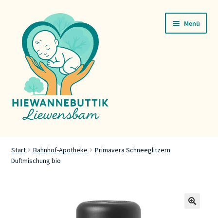
Zur
Zum
Menü
Navigation
Inhalt
springen
springen
Startsäit
Start
Bahnhof-Apotheke
Primavera Schneeglitzern
Duftmischung bio
Servicer
Buttik
Press
🔍