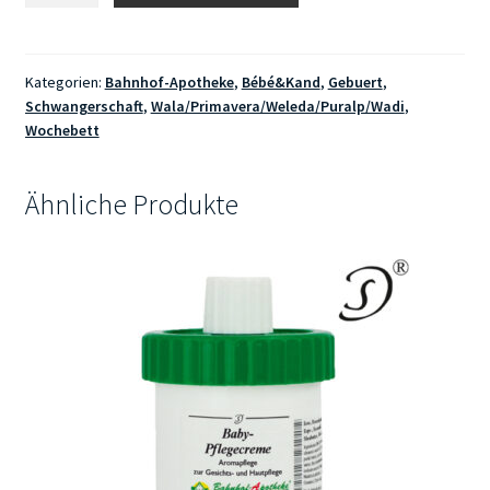
GmbH
Glücksgefühle
Duftmischung
Kategorien:
Bahnhof-Apotheke
,
Bébé&Kand
,
Gebuert
,
Schwangerschaft
,
Wala/Primavera/Weleda/Puralp/Wadi
,
Menge
Wochebett
Ähnliche Produkte