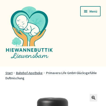
Zur
Zum
Menü
Navigation
Inhalt
springen
springen
Startsäit
Start
Bahnhof-Apotheke
Primavera Life GmbH Glücksgefühle
Duftmischung
Servicer
Buttik
Press
🔍