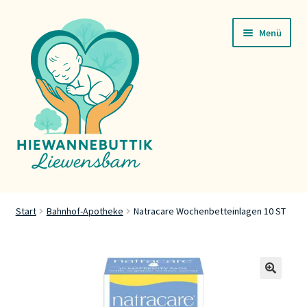
Zur
Zum
Menü
Navigation
Inhalt
springen
springen
Startsäit
Start
Bahnhof-Apotheke
Natracare Wochenbetteinlagen 10 ST
Servicer
Buttik
🔍
Press