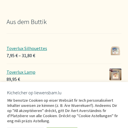
Aus dem Buttik
Toverlux Silhouettes
Preisspanne:
7,95
€
–
31,80
€
7,95 €
bis
Toverlux Lamp
31,80 €
89,95
€
Kichelcher op liewensbam.lu
Hoerbänner Wollwalk
Mir benotze Cookien op eiser Websäit fir Iech personaliséiert
29,00
€
Inhalter uweisen ze kënnen (z. B. Äre Wuerekuerf). Andeems Dir
op "All akzeptéieren" dréckt, gitt Dir Äert Averständnis fir
d'Platzéiere vun alle Cookien. Dréckt op "Cookie Astellungen" fir
eng méi präzis Astellung.