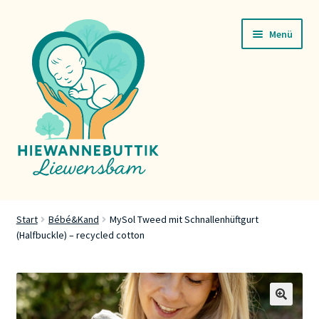
Zur
Zum
Menü
Navigation
Inhalt
springen
springen
Startsäit
Start
Bébé&Kand
MySol Tweed mit Schnallenhüftgurt
(Halfbuckle) – recycled cotton
Servicer
Buttik
Press
🔍