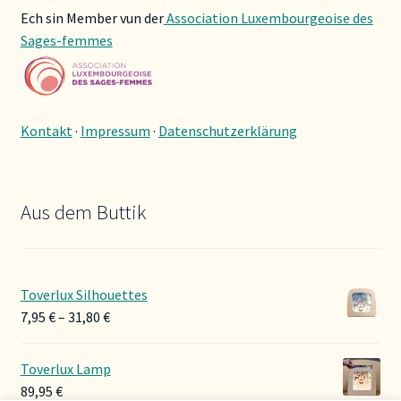
Ech sin Member vun der
Association Luxembourgeoise des
Sages-femmes
Kontakt
·
Impressum
·
Datenschutzerklärung
Aus dem Buttik
Toverlux Silhouettes
Preisspanne:
7,95
€
–
31,80
€
7,95 €
bis
Toverlux Lamp
31,80 €
89,95
€