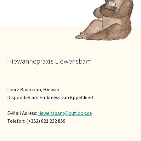
auf.
Die
Optionen
können
auf
der
Produktseite
gewählt
Hiewannepraxis Liewensbam
werden
Laure Baumann, Hiewan
Disponibel am Emkreess vun Eppelduerf
E-Mail Adress:
liewensbam@outlook.de
Telefon: (+352) 621 232 859