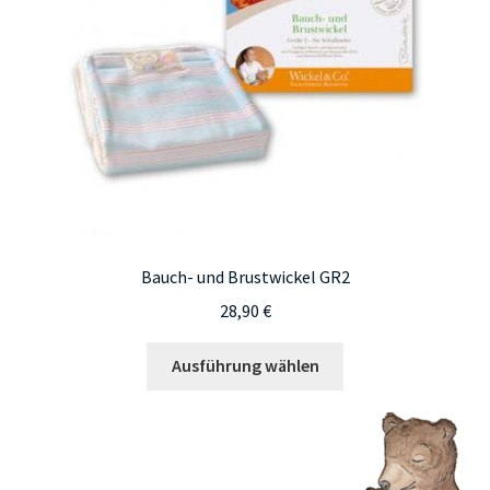
Bauch- und Brustwickel GR2
28,90
€
Dieses
Ausführung wählen
Produkt
weist
mehrere
Varianten