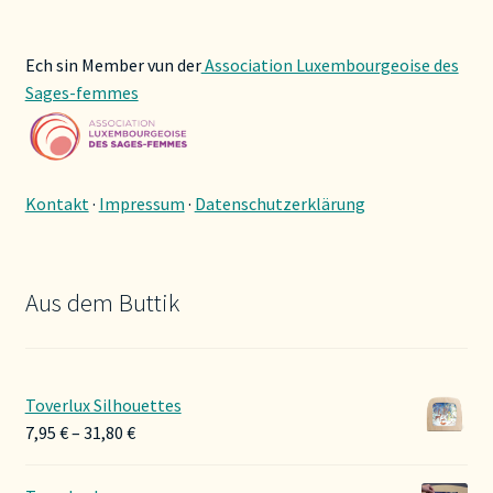
Ech sin Member vun der
Association Luxembourgeoise des
Sages-femmes
Kontakt
·
Impressum
·
Datenschutzerklärung
Aus dem Buttik
Toverlux Silhouettes
Preisspanne:
7,95
€
–
31,80
€
7,95 €
bis