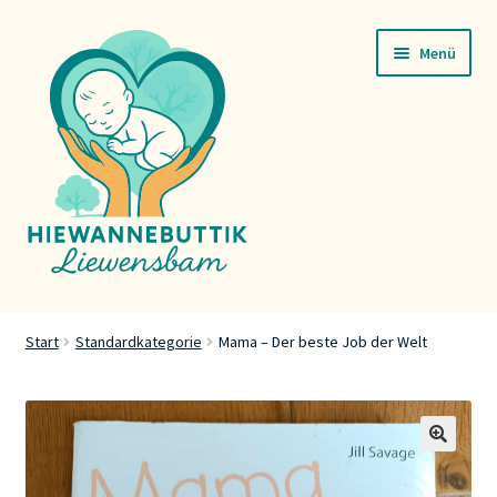
Zur
Zum
Menü
Navigation
Inhalt
springen
springen
Startsäit
Start
Standardkategorie
Mama – Der beste Job der Welt
Servicer
Buttik
🔍
Press