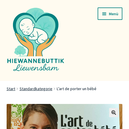
Zur
Zum
Menü
Navigation
Inhalt
springen
springen
Startsäit
Start
Standardkategorie
L’art de porter un bébé
Servicer
Buttik
🔍
Press