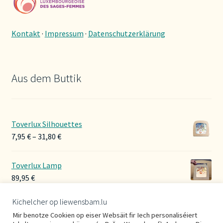
Kontakt
·
Impressum
·
Datenschutzerklärung
Aus dem Buttik
Toverlux Silhouettes
Preisspanne:
7,95
€
–
31,80
€
7,95 €
bis
Toverlux Lamp
31,80 €
89,95
€
Kichelcher op liewensbam.lu
Hoerbänner Wollwalk
Mir benotze Cookien op eiser Websäit fir Iech personaliséiert
29,00
€