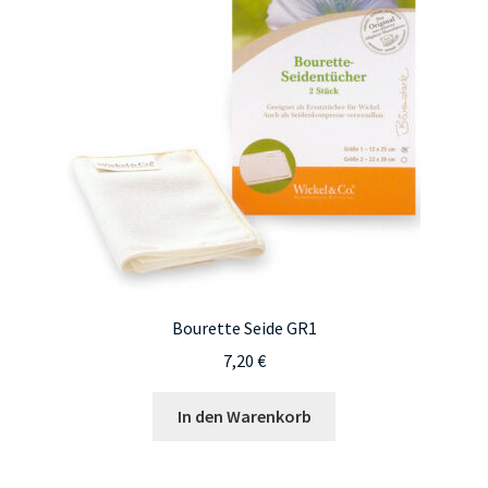
Optionen
können
auf
der
Produktseite
gewählt
werden
Bourette Seide GR1
7,20
€
In den Warenkorb