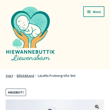
Zur
Zum
Menü
Navigation
Inhalt
springen
springen
Startsäit
Start
Bébé&Kand
LaLeMa Probiergröße 9ml
Servicer
ANGEBOT!
Buttik
Press