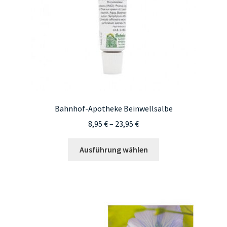
Bahnhof-Apotheke Beinwellsalbe
Preisspanne:
8,95
€
–
23,95
€
8,95 €
Dieses
bis
Ausführung wählen
Produkt
23,95 €
weist
mehrere
Varianten
auf.
Die