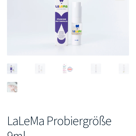
🔍
Kontakt
LaLeMa Probiergröße
9ml