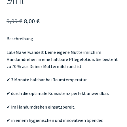
Ursprünglicher
Aktueller
9,99
€
8,00
€
Preis
Preis
Beschreibung
war:
ist:
9,99 €
8,00 €.
LaLeMa verwandelt Deine eigene Muttermilch im
Handumdrehen in eine haltbare Pflegelotion. Sie besteht
zu 70 % aus Deiner Muttermilch und ist:
✔ 3 Monate haltbar bei Raumtemperatur.
✔ durch die optimale Konsistenz perfekt anwendbar.
✔ im Handumdrehen einsatzbereit.
✔ in einem hygienischen und innovativen Spender.