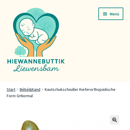
Zur
Zum
Menü
Navigation
Inhalt
springen
springen
Startsäit
Start
Bébé&Kand
Kautschukschnuller Kieferorthopädische
Form GrNormal
Servicer
Buttik
Press
🔍