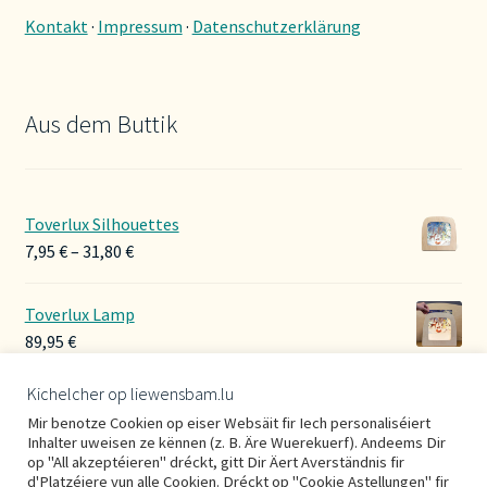
Kontakt
·
Impressum
·
Datenschutzerklärung
Aus dem Buttik
Toverlux Silhouettes
Preisspanne:
7,95
€
–
31,80
€
7,95 €
bis
Toverlux Lamp
31,80 €
89,95
€
Kichelcher op liewensbam.lu
Hoerbänner Wollwalk
Mir benotze Cookien op eiser Websäit fir Iech personaliséiert
29,00
€
Inhalter uweisen ze kënnen (z. B. Äre Wuerekuerf). Andeems Dir
op "All akzeptéieren" dréckt, gitt Dir Äert Averständnis fir
d'Platzéiere vun alle Cookien. Dréckt op "Cookie Astellungen" fir