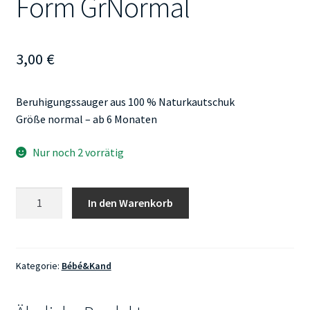
Form GrNormal
3,00
€
Beruhigungssauger aus 100 % Naturkautschuk
Größe normal – ab 6 Monaten
Nur noch 2 vorrätig
Kautschukschnuller
In den Warenkorb
Kieferorthopädische
Form
GrNormal
Menge
Kategorie:
Bébé&Kand