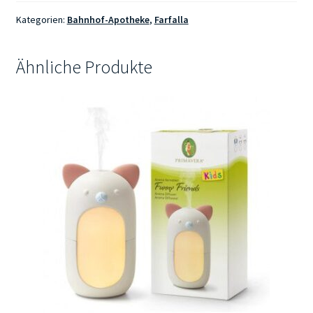
natural
eau
Kategorien:
Bahnhof-Apotheke
,
Farfalla
de
Parfum
Ähnliche Produkte
Menge