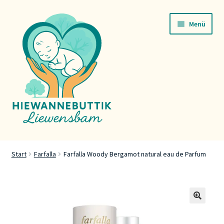
Zur
Zum
Menü
Navigation
Inhalt
springen
springen
Startsäit
Start
Farfalla
Farfalla Woody Bergamot natural eau de Parfum
Servicer
Buttik
🔍
Press