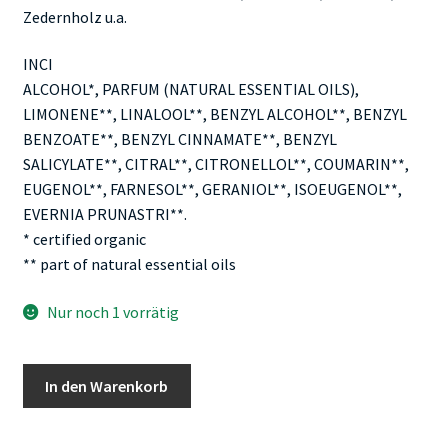
Zedernholz u.a.
INCI
ALCOHOL*, PARFUM (NATURAL ESSENTIAL OILS),
LIMONENE**, LINALOOL**, BENZYL ALCOHOL**, BENZYL
BENZOATE**, BENZYL CINNAMATE**, BENZYL
SALICYLATE**, CITRAL**, CITRONELLOL**, COUMARIN**,
EUGENOL**, FARNESOL**, GERANIOL**, ISOEUGENOL**,
EVERNIA PRUNASTRI**.
* certified organic
** part of natural essential oils
Nur noch 1 vorrätig
Farfalla
In den Warenkorb
Woody
Bergamot