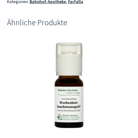
Aloe
Kategorien:
Bahnhof-Apotheke
,
Farfalla
Vera
Gel
Ähnliche Produkte
SOS
After
Sun
E+
Menge