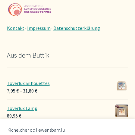
Kontakt
·
Impressum
·
Datenschutzerklärung
Aus dem Buttik
Toverlux Silhouettes
Preisspanne:
7,95
€
–
31,80
€
7,95 €
bis
Toverlux Lamp
31,80 €
89,95
€
Kichelcher op liewensbam.lu
Hoerbänner Wollwalk