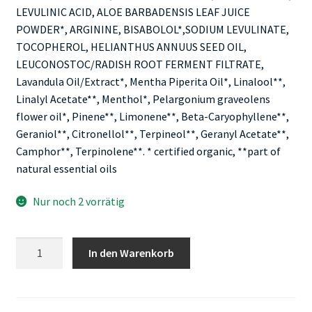
LEVULINIC ACID, ALOE BARBADENSIS LEAF JUICE
POWDER*, ARGININE, BISABOLOL*,SODIUM LEVULINATE,
TOCOPHEROL, HELIANTHUS ANNUUS SEED OIL,
LEUCONOSTOC/RADISH ROOT FERMENT FILTRATE,
Lavandula Oil/Extract*, Mentha Piperita Oil*, Linalool**,
Linalyl Acetate**, Menthol*, Pelargonium graveolens
flower oil*, Pinene**, Limonene**, Beta-Caryophyllene**,
Geraniol**, Citronellol**, Terpineol**, Geranyl Acetate**,
Camphor**, Terpinolene**. * certified organic, **part of
natural essential oils
Nur noch 2 vorrätig
Farfalla
In den Warenkorb
Natural
Sun
Care