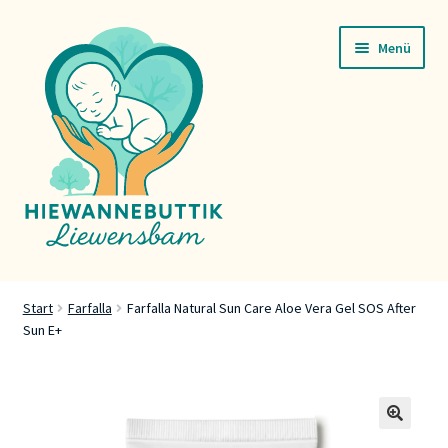
Zur
Zum
Menü
Navigation
Inhalt
springen
springen
Startsäit
Start
Farfalla
Farfalla Natural Sun Care Aloe Vera Gel SOS After
Sun E+
Servicer
Buttik
Press
🔍