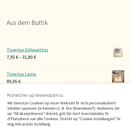
Aus dem Buttik
Toverlux Silhouettes
Preisspanne:
7,95
€
–
31,80
€
7,95 €
bis
Toverlux Lamp
31,80 €
89,95
€
Kichelcher op liewensbam.lu
Hoerbänner Wollwalk
Mir benotze Cookien op eiser Websäit fir Iech personaliséiert
29,00
€
Inhalter uweisen ze kënnen (z. B. Äre Wuerekuerf). Andeems Dir
op "All akzeptéieren" dréckt, gitt Dir Äert Averständnis fir
d'Platzéiere vun alle Cookien. Dréckt op "Cookie Astellungen" fir
eng méi präzis Astellung.