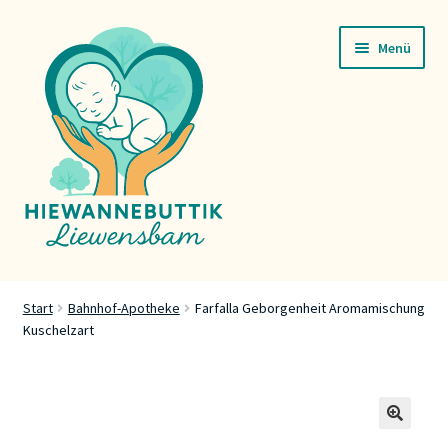
Zur
Zum
Menü
Navigation
Inhalt
springen
springen
Startsäit
Start
Bahnhof-Apotheke
Farfalla Geborgenheit Aromamischung
Kuschelzart
Servicer
Buttik
Press
🔍