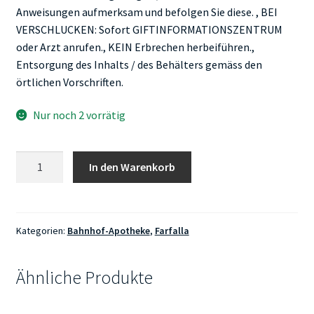
Anweisungen aufmerksam und befolgen Sie diese. , BEI
VERSCHLUCKEN: Sofort GIFTINFORMATIONSZENTRUM
oder Arzt anrufen., KEIN Erbrechen herbeiführen.,
Entsorgung des Inhalts / des Behälters gemäss den
örtlichen Vorschriften.
Nur noch 2 vorrätig
Farfalla
In den Warenkorb
Geborgenheit
Aromamischung
Kuschelzart
Menge
Kategorien:
Bahnhof-Apotheke
,
Farfalla
Ähnliche Produkte