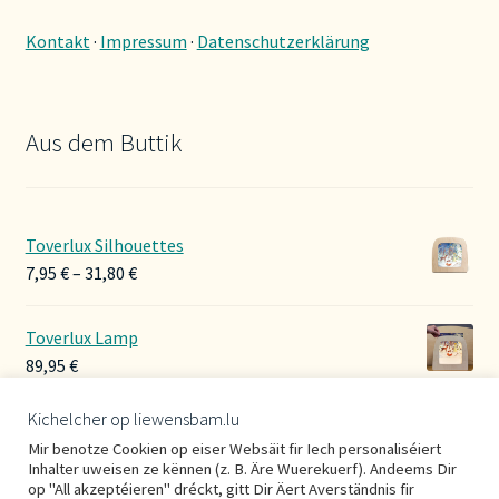
Kontakt
·
Impressum
·
Datenschutzerklärung
Aus dem Buttik
Toverlux Silhouettes
Preisspanne:
7,95
€
–
31,80
€
7,95 €
bis
Toverlux Lamp
31,80 €
89,95
€
Kichelcher op liewensbam.lu
Hoerbänner Wollwalk
Mir benotze Cookien op eiser Websäit fir Iech personaliséiert
29,00
€
Inhalter uweisen ze kënnen (z. B. Äre Wuerekuerf). Andeems Dir
op "All akzeptéieren" dréckt, gitt Dir Äert Averständnis fir