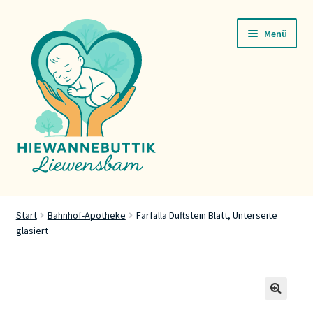
Zur
Zum
Menü
Navigation
Inhalt
springen
springen
Startsäit
Start
Bahnhof-Apotheke
Farfalla Duftstein Blatt, Unterseite
glasiert
Servicer
Buttik
Press
🔍