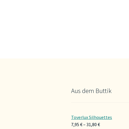
Aus dem Buttik
Toverlux Silhouettes
Preisspanne:
7,95
€
–
31,80
€