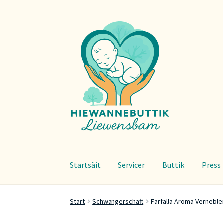
Zur
Zum
Navigation
Inhalt
springen
springen
Startsäit
Servicer
Buttik
Press
Start
Schwangerschaft
Farfalla Aroma Vernebl