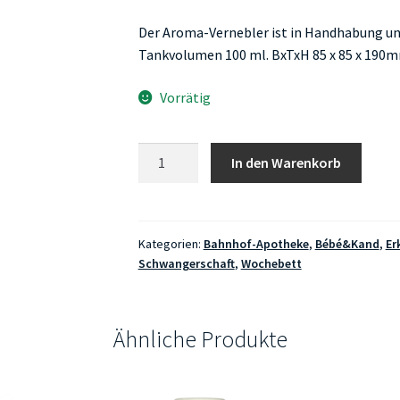
Der Aroma-Vernebler ist in Handhabung un
Tankvolumen 100 ml. BxTxH 85 x 85 x 190m
Vorrätig
Farfalla
In den Warenkorb
Aroma
Vernebler
Kopenhagen
Menge
Kategorien:
Bahnhof-Apotheke
,
Bébé&Kand
,
Er
Schwangerschaft
,
Wochebett
Ähnliche Produkte