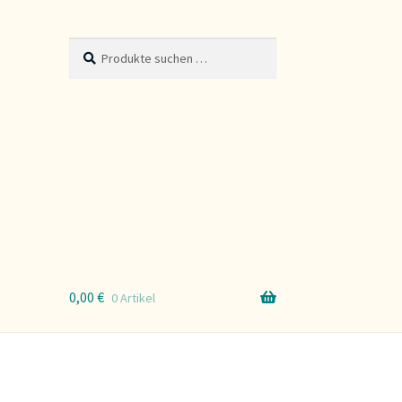
Suche
Suchen
nach:
0,00
€
0 Artikel