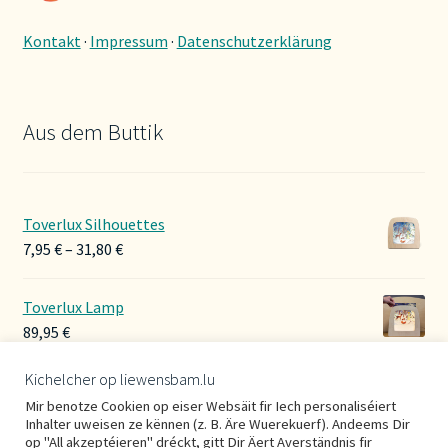
Kontakt
·
Impressum
·
Datenschutzerklärung
Aus dem Buttik
Toverlux Silhouettes
Preisspanne:
7,95
€
–
31,80
€
7,95 €
bis
Toverlux Lamp
31,80 €
89,95
€
Kichelcher op liewensbam.lu
Hoerbänner Wollwalk
Mir benotze Cookien op eiser Websäit fir Iech personaliséiert
29,00
€
Inhalter uweisen ze kënnen (z. B. Äre Wuerekuerf). Andeems Dir
op "All akzeptéieren" dréckt, gitt Dir Äert Averständnis fir