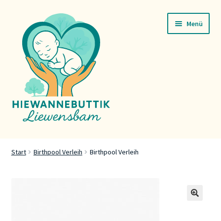
Zur
Zum
Menü
Navigation
Inhalt
springen
springen
Startsäit
Start
Birthpool Verleih
Birthpool Verleih
Servicer
Buttik
🔍
Press