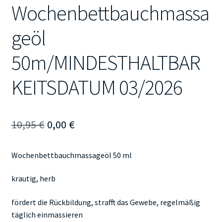
Wochenbettbauchmassa
geöl
50m/MINDESTHALTBAR
KEITSDATUM 03/2026
Ursprünglicher
Aktueller
10,95
€
0,00
€
Preis
Preis
Wochenbettbauchmassageöl 50 ml
war:
ist:
10,95 €
0,00 €.
krautig, herb
fördert die Rückbildung, strafft das Gewebe, regelmäßig
täglich einmassieren