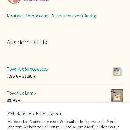
Kontakt
·
Impressum
·
Datenschutzerklärung
Aus dem Buttik
Toverlux Silhouettes
Preisspanne:
7,95
€
–
31,80
€
7,95 €
bis
Toverlux Lamp
31,80 €
89,95
€
Kichelcher op liewensbam.lu
Hoerbänner Wollwalk
Mir benotze Cookien op eiser Websäit fir Iech personaliséiert
29,00
€
Inhalter uweisen ze kënnen (z. B. Äre Wuerekuerf). Andeems Dir