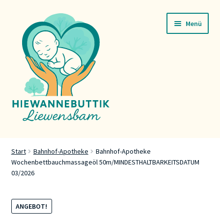
Zur
Zum
Menü
Navigation
Inhalt
springen
springen
Startsäit
Start
Bahnhof-Apotheke
Bahnhof-Apotheke
Wochenbettbauchmassageöl 50m/MINDESTHALTBARKEITSDATUM
Servicer
03/2026
Buttik
ANGEBOT!
Press