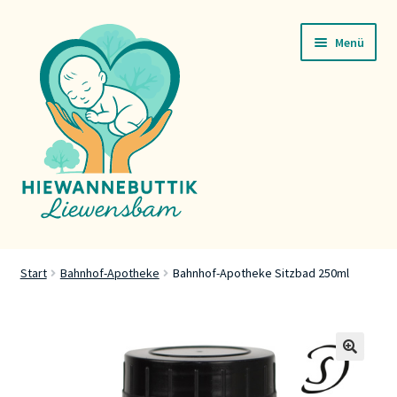
Zur
Zum
Menü
Navigation
Inhalt
springen
springen
Startsäit
Start
Bahnhof-Apotheke
Bahnhof-Apotheke Sitzbad 250ml
Servicer
Buttik
🔍
Press