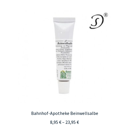
Bahnhof-Apotheke Beinwellsalbe
Preisspanne:
8,95
€
–
23,95
€
8,95 €